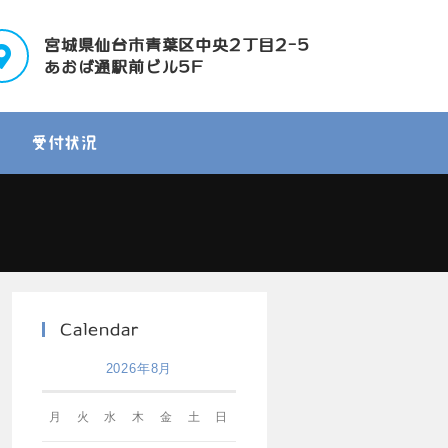
宮城県仙台市青葉区中央2丁目2-5
あおば通駅前ビル5F
受付状況
Calendar
2026年8月
月
火
水
木
金
土
日