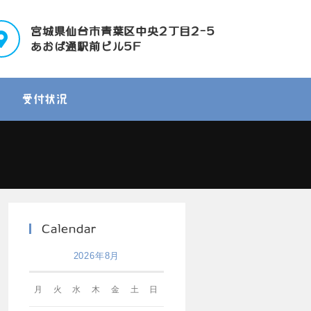
宮城県仙台市青葉区中央2丁目2-5
あおば通駅前ビル5F
受付状況
Calendar
2026年8月
月
火
水
木
金
土
日