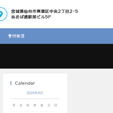
宮城県仙台市青葉区中央2丁目2-5
あおば通駅前ビル5F
受付状況
Calendar
2026年8月
月
火
水
木
金
土
日