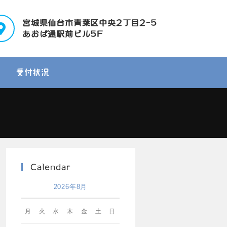
宮城県仙台市青葉区中央2丁目2-5
あおば通駅前ビル5F
受付状況
Calendar
2026年8月
月
火
水
木
金
土
日