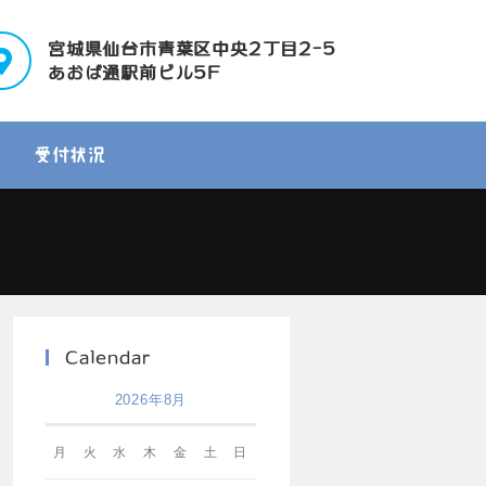
宮城県仙台市青葉区中央2丁目2-5
あおば通駅前ビル5F
受付状況
Calendar
2026年8月
月
火
水
木
金
土
日