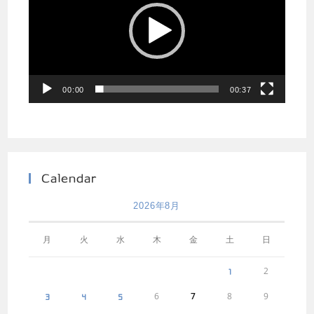
プ
レ
ー
ヤ
ー
00:00
00:37
Calendar
2026年8月
月
火
水
木
金
土
日
2
1
6
7
8
9
3
4
5